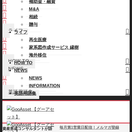
補助金・融資
M&A
M&A
相続
相続
贈与
贈与
ライフ
ライフ
再生医療
再生医療
家系図作成サービス 縁樹
家系図作成サービス 縁樹
海外移住
海外移住
HOW TO
HOW TO
NEWS
NEWS
NEWS
NEWS
INFORMATION
INFORMATION
英語用語集
英語用語集
毎月第1営業日配信！メルマガ登録
資産形成コンサルタントが語