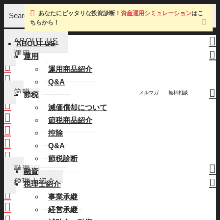
あなたにピッタリな投資診断！
資産運用シミュレーション
はこ
Search
ちらから！
ABOUT US
ABOUT US
運用
運用
運用商品紹介
運用商品紹介
Q&A
Q&A
節税
メルマガ
無料相談
節税
減価償却について
減価償却について
節税商品紹介
節税商品紹介
控除
控除
Q&A
Q&A
節税診断
節税診断
融資
融資
税理士紹介
税理士紹介
事業承継
事業承継
経営承継
経営承継
補助金・融資