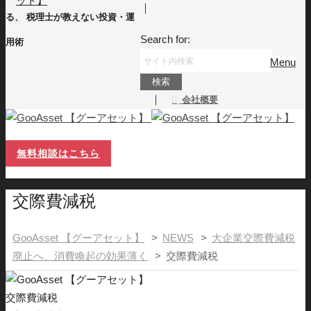
｜
る、 税理士が教えない投資・運
Search for:
用術
Menu
｜
会社概要
無料相談はこちら
交際費減税
GooAsset 【グーアセット】
>
NEWS
>
大企業交際費減税
廃止へ、消費喚起の効果薄く
>
交際費減税
交際費減税