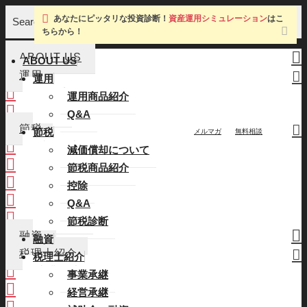
あなたにピッタリな投資診断！
資産運用シミュレーション
はこ
Search
ちらから！
ABOUT US
ABOUT US
運用
運用
運用商品紹介
運用商品紹介
Q&A
Q&A
節税
節税
メルマガ
無料相談
減価償却について
減価償却について
節税商品紹介
節税商品紹介
控除
控除
Q&A
Q&A
節税診断
節税診断
融資
融資
税理士紹介
税理士紹介
事業承継
事業承継
経営承継
経営承継
補助金・融資