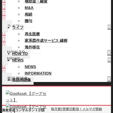
補助金・融資
M&A
M&A
相続
相続
贈与
贈与
ライフ
ライフ
再生医療
再生医療
家系図作成サービス 縁樹
家系図作成サービス 縁樹
海外移住
海外移住
HOW TO
HOW TO
NEWS
NEWS
NEWS
NEWS
INFORMATION
INFORMATION
英語用語集
英語用語集
毎月第1営業日配信！メルマガ登録
資産形成コンサルタントが語