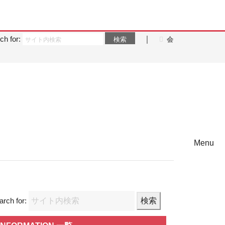
ch for:
｜
会
Menu
arch for: