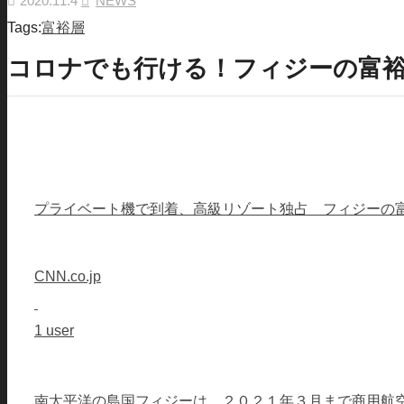
2020.11.4
NEWS
Tags:
富裕層
コロナでも行ける！フィジーの富
プライベート機で到着、高級リゾート独占 フィジーの
CNN.co.jp
1 user
南太平洋の島国フィジーは、２０２１年３月まで商用航