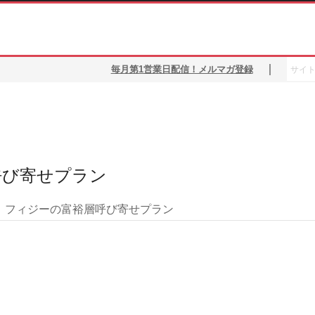
Searc
｜
毎月第1営業日配信！メルマガ登録
for:
呼び寄せプラン
！フィジーの富裕層呼び寄せプラン