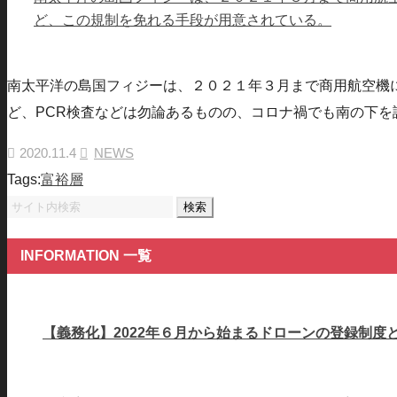
ど、この規制を免れる手段が用意されている。
南太平洋の島国フィジーは、２０２１年３月まで商用航空機
ど、PCR検査などは勿論あるものの、コロナ禍でも南の下
2020.11.4
NEWS
Tags:
富裕層
Search
for:
INFORMATION 一覧
【義務化】2022年６月から始まるドローンの登録制度