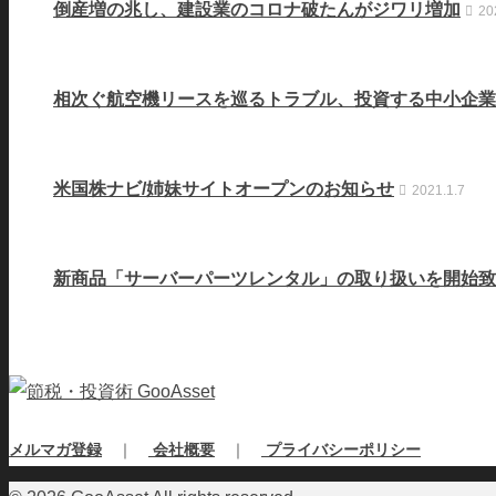
倒産増の兆し、建設業のコロナ破たんがジワリ増加
20
相次ぐ航空機リースを巡るトラブル、投資する中小企業
米国株ナビ/姉妹サイトオープンのお知らせ
2021.1.7
新商品「サーバーパーツレンタル」の取り扱いを開始致
メルマガ登録
｜
会社概要
｜
プライバシーポリシー