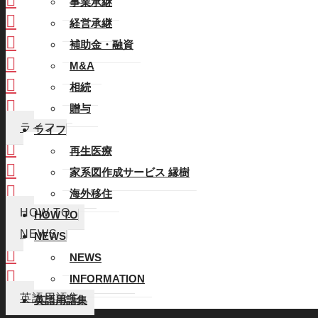
事業承継
経営承継
経営承継
補助金・融資
補助金・融資
M&A
M&A
相続
相続
贈与
贈与
ライフ
ライフ
再生医療
再生医療
家系図作成サービス 縁樹
家系図作成サービス 縁樹
海外移住
海外移住
HOW TO
HOW TO
NEWS
NEWS
NEWS
NEWS
INFORMATION
INFORMATION
英語用語集
英語用語集