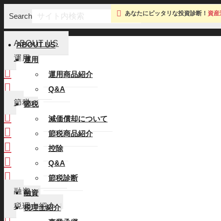
あなたにピッタリな投資診断！
資産
Search
ABOUT US
ABOUT US
運用
運用
運用商品紹介
運用商品紹介
Q&A
Q&A
節税
節税
減価償却について
減価償却について
節税商品紹介
節税商品紹介
控除
控除
Q&A
Q&A
節税診断
節税診断
融資
融資
税理士紹介
税理士紹介
事業承継