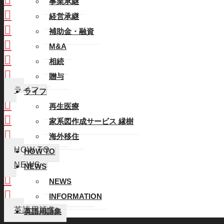
事業承継
経営承継
経営承継
補助金・融資
補助金・融資
M&A
M&A
相続
相続
贈与
贈与
ライフ
ライフ
再生医療
再生医療
家系図作成サービス 縁樹
家系図作成サービス 縁樹
海外移住
海外移住
HOW TO
HOW TO
NEWS
NEWS
NEWS
NEWS
INFORMATION
INFORMATION
英語用語集
英語用語集