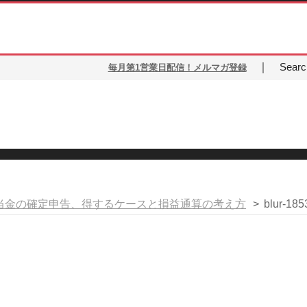
｜
Search
毎月第1営業日配信！メルマガ登録
当金の確定申告、得するケースと損益通算の考え方
>
blur-18