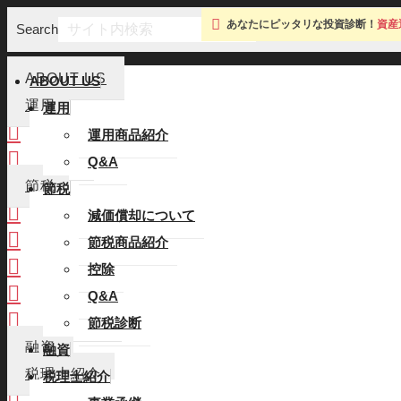
あなたにピッタリな投資診断！
資産
Search
ABOUT US
ABOUT US
運用
運用
運用商品紹介
運用商品紹介
Q&A
Q&A
節税
節税
減価償却について
減価償却について
節税商品紹介
節税商品紹介
控除
控除
Q&A
Q&A
節税診断
節税診断
融資
融資
税理士紹介
税理士紹介
事業承継