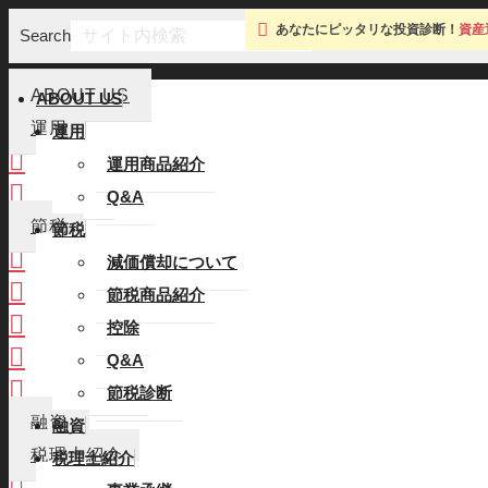
あなたにピッタリな投資診断！
資産
Search
ABOUT US
ABOUT US
運用
運用
運用商品紹介
運用商品紹介
Q&A
Q&A
節税
節税
減価償却について
減価償却について
節税商品紹介
節税商品紹介
控除
控除
Q&A
Q&A
節税診断
節税診断
融資
融資
税理士紹介
税理士紹介
事業承継