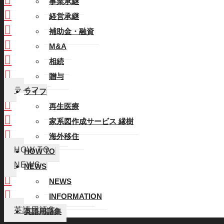
事業承継
経営承継
経営承継
補助金・融資
補助金・融資
M&A
M&A
相続
相続
贈与
贈与
ライフ
ライフ
再生医療
再生医療
家系図作成サービス 縁樹
家系図作成サービス 縁樹
海外移住
海外移住
HOW TO
HOW TO
NEWS
NEWS
NEWS
NEWS
INFORMATION
INFORMATION
英語用語集
英語用語集