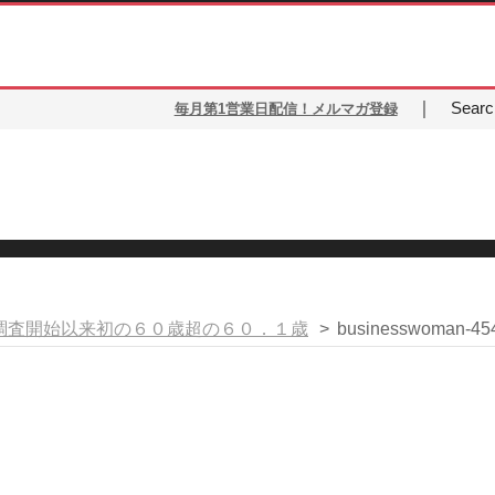
｜
Search
毎月第1営業日配信！メルマガ登録
調査開始以来初の６０歳超の６０．１歳
>
businesswoman-45