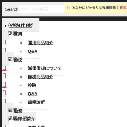
あなたにピッタリな投資診断！
資産
Search
ABOUT US
ABOUT US
運用
運用
運用商品紹介
運用商品紹介
Q&A
Q&A
節税
節税
減価償却について
減価償却について
節税商品紹介
節税商品紹介
控除
控除
Q&A
Q&A
節税診断
節税診断
融資
融資
税理士紹介
税理士紹介
事業承継