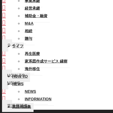
事業承継
経営承継
経営承継
補助金・融資
補助金・融資
M&A
M&A
相続
相続
贈与
贈与
ライフ
ライフ
再生医療
再生医療
家系図作成サービス 縁樹
家系図作成サービス 縁樹
海外移住
海外移住
HOW TO
HOW TO
NEWS
NEWS
NEWS
NEWS
INFORMATION
INFORMATION
英語用語集
英語用語集