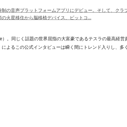
制の音声プラットフォームアプリにデビュー。そして、クラブハウ
の火星移住から脳移植デバイス、ビットコ...
ouse）。同じく話題の世界屈指の大富豪であるテスラの最高
se）によるこの公式インタビューは瞬く間にトレンド入りし、