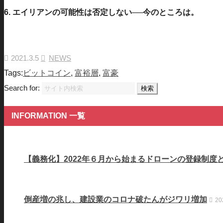
6. エイリアンの可能性は否定しない──今のところは。
2021.3.5
NEWS
Tags:
ビットコイン
,
富裕層
,
富豪
Search for:
INFORMATION 一覧
【義務化】2022年６月から始まるドローンの登録制度
倒産増の兆し、建設業のコロナ破たんがジワリ増加
20