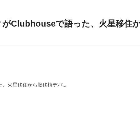
がClubhouseで語った、火星移
た、火星移住から脳移植デバ...