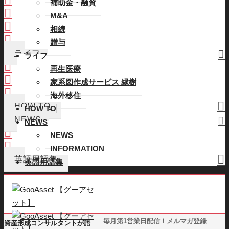
補助金・融資
M&A
M&A
相続
相続
贈与
贈与
ライフ
ライフ
再生医療
再生医療
家系図作成サービス 縁樹
家系図作成サービス 縁樹
海外移住
海外移住
HOW TO
HOW TO
NEWS
NEWS
NEWS
NEWS
INFORMATION
INFORMATION
英語用語集
英語用語集
毎月第1営業日配信！メルマガ登録
資産形成コンサルタントが語