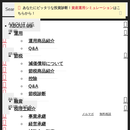
あなたにピッタリな投資診断！
資産運用シミュレーション
はこ
Search
ちらから！
ABOUT US
ABOUT US
運用
運用
運用商品紹介
運用商品紹介
Q&A
Q&A
節税
節税
減価償却について
減価償却について
節税商品紹介
節税商品紹介
控除
控除
Q&A
Q&A
節税診断
節税診断
融資
融資
税理士紹介
税理士紹介
メルマガ
無料相談
事業承継
事業承継
経営承継
経営承継
補助金・融資