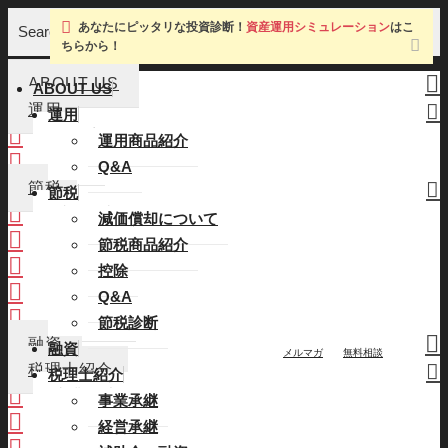
あなたにピッタリな投資診断！
資産運用シミュレーション
はこ
Search
ちらから！
ABOUT US
ABOUT US
運用
運用
運用商品紹介
運用商品紹介
Q&A
Q&A
節税
節税
減価償却について
減価償却について
節税商品紹介
節税商品紹介
控除
控除
Q&A
Q&A
節税診断
節税診断
融資
融資
メルマガ
無料相談
税理士紹介
税理士紹介
事業承継
事業承継
経営承継
経営承継
補助金・融資