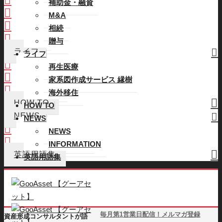
補助金・融資
M&A
M&A
相続
相続
贈与
贈与
ライフ
ライフ
再生医療
再生医療
家系図作成サービス 縁樹
家系図作成サービス 縁樹
海外移住
海外移住
HOW TO
HOW TO
NEWS
NEWS
NEWS
NEWS
INFORMATION
INFORMATION
英語用語集
英語用語集
毎月第1営業日配信！メルマガ登録
資産形成コンサルタントが語