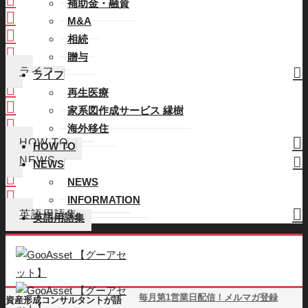
補助金・融資
M&A
M&A
相続
相続
贈与
贈与
ライフ
ライフ
再生医療
再生医療
家系図作成サービス 縁樹
家系図作成サービス 縁樹
海外移住
海外移住
HOW TO
HOW TO
NEWS
NEWS
NEWS
NEWS
INFORMATION
INFORMATION
英語用語集
英語用語集
毎月第1営業日配信！メルマガ登録
資産形成コンサルタントが語