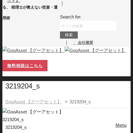
｜
る、 税理士が教えない投資・運
Search for:
用術
｜
会社概要
無料相談はこちら
3219204_s
GooAsset 【グーアセット】
>
3219204_s
3219204_s
Menu
3219204_s