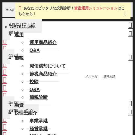
あなたにピッタリな投資診断！
資産運用シミュレーション
はこ
Search
ちらから！
ABOUT US
ABOUT US
運用
運用
運用商品紹介
運用商品紹介
Q&A
Q&A
節税
節税
減価償却について
減価償却について
節税商品紹介
節税商品紹介
メルマガ
無料相談
控除
控除
Q&A
Q&A
節税診断
節税診断
融資
融資
税理士紹介
税理士紹介
事業承継
事業承継
経営承継
経営承継
補助金・融資