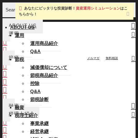
あなたにピッタリな投資診断！
資産運用シミュレーション
はこ
Search
ちらから！
ABOUT US
ABOUT US
運用
運用
運用商品紹介
運用商品紹介
Q&A
Q&A
節税
メルマガ
無料相談
節税
減価償却について
減価償却について
節税商品紹介
節税商品紹介
控除
控除
Q&A
Q&A
節税診断
節税診断
融資
融資
税理士紹介
税理士紹介
事業承継
事業承継
経営承継
経営承継
補助金・融資