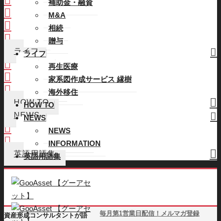
補助金・融資
M&A
M&A
相続
相続
贈与
贈与
ライフ
ライフ
再生医療
再生医療
家系図作成サービス 縁樹
家系図作成サービス 縁樹
海外移住
海外移住
HOW TO
HOW TO
NEWS
NEWS
NEWS
NEWS
INFORMATION
INFORMATION
英語用語集
英語用語集
毎月第1営業日配信！メルマガ登録
資産形成コンサルタントが語