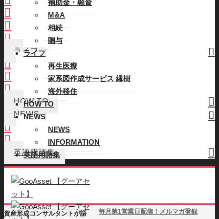
補助金・融資
M&A
M&A
相続
相続
贈与
贈与
ライフ
ライフ
再生医療
再生医療
家系図作成サービス 縁樹
家系図作成サービス 縁樹
海外移住
海外移住
HOW TO
HOW TO
NEWS
NEWS
NEWS
NEWS
INFORMATION
INFORMATION
英語用語集
英語用語集
毎月第1営業日配信！メルマガ登録
資産形成コンサルタントが語