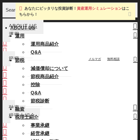
あなたにピッタリな投資診断！
資産運用シミュレーション
はこ
Search
ちらから！
ABOUT US
ABOUT US
運用
運用
運用商品紹介
運用商品紹介
Q&A
Q&A
節税
メルマガ
無料相談
節税
減価償却について
減価償却について
節税商品紹介
節税商品紹介
控除
控除
Q&A
Q&A
節税診断
節税診断
融資
融資
税理士紹介
税理士紹介
事業承継
事業承継
経営承継
経営承継
補助金・融資