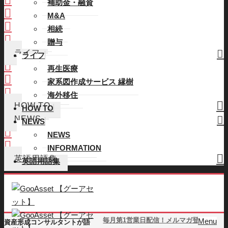
補助金・融資
M&A
M&A
相続
相続
贈与
贈与
ライフ
ライフ
再生医療
再生医療
家系図作成サービス 縁樹
家系図作成サービス 縁樹
海外移住
海外移住
HOW TO
HOW TO
NEWS
NEWS
NEWS
NEWS
INFORMATION
INFORMATION
英語用語集
英語用語集
毎月第1営業日配信！メルマガ登録
Menu
資産形成コンサルタントが語