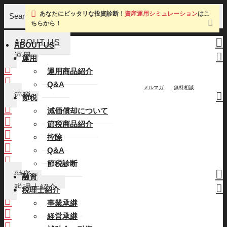
あなたにピッタリな投資診断！
資産運用シミュレーション
はこ
Search
ちらから！
ABOUT US
ABOUT US
運用
運用
運用商品紹介
運用商品紹介
Q&A
Q&A
メルマガ
無料相談
節税
節税
減価償却について
減価償却について
節税商品紹介
節税商品紹介
控除
控除
Q&A
Q&A
節税診断
節税診断
融資
融資
税理士紹介
税理士紹介
事業承継
事業承継
経営承継
経営承継
補助金・融資